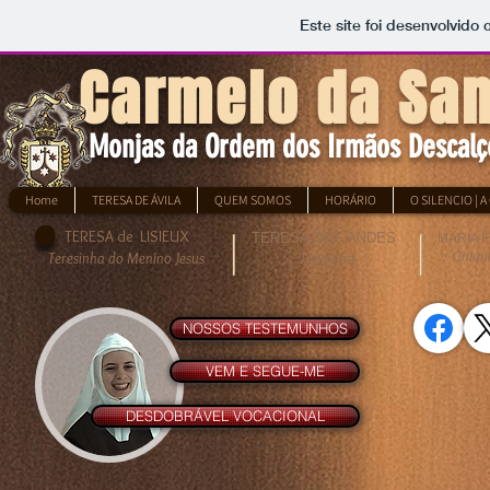
Este site foi desenvolvido
Carmelo da San
Monjas da Ordem dos Irmãos Descal
Home
TERESA DE ÁVILA
QUEM SOMOS
HORÁRIO
O SILENCIO | 
TERESA de LISIEUX
TERESA DOS ANDES
MARIA F
Teresinha do Menino Jesus
Chiqu
Joaninha
NOSSOS TESTEMUNHOS
VEM E SEGUE-ME
DESDOBRÁVEL VOCACIONAL