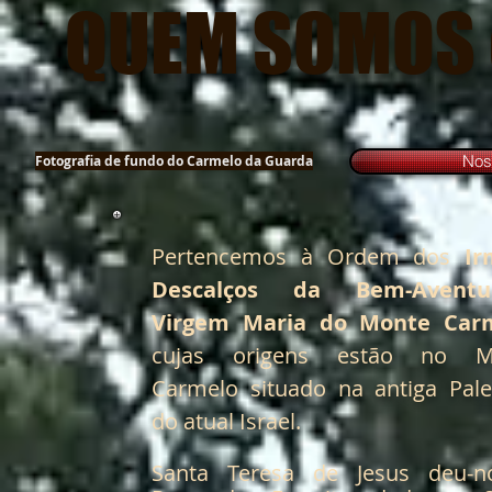
QUEM SOMOS 
Nos
Fotografia de fundo do Carmelo da Guarda
Pertencemos à Ordem dos
Ir
Descalços da Bem-Aventu
Virgem Maria do Monte Car
cujas origens estão no M
Carmelo situado na antiga Pale
do atual Israel.
Santa Teresa de Jesus deu-n