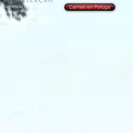
LOCALIZAÇÃO
Carmelo da SS Trindade
Carmelo em Portugal
Quinta Nª Srª do Mileu
6300-818 - GUARDA - PORTUGAL
carmeloguarda@carmelitas.pt
Tel 271224014