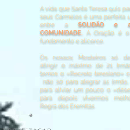
A vida que Santa Teresa quis pa
seus Carmelos é uma perfeita 
entre a
SOLIDÃO 
COMUNIDADE
.
A Oração é o
fundamento e alicerce.
Os nossos Mosteiros só d
atingir o máximo de 21 Irm
temos o «Recreio teresiano»
não só para alegrar as Irmãs
para aliviar um pouco o «dese
para depois vivermos melh
Regra dos Eremitas.