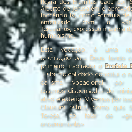
Regra dos Eremitas dada por 
Alberto de Jerusalém e aprovad
Inocêncio IV, como Fórmula de 
amenizado com o «Rec
Teresiano», expressão máxima d
humanismo.
Esta vocação é uma rad
orientação para Deus, tendo
primeiro inspirador o
Profeta E
Esta radicalidade constitui o 
carisma vocacional, por 
estamos dispensadas do minis
ativo e exterior. Vivemos por is
Clausura estrita, como quis 
Teresa, ao falar de «gr
encerramento»